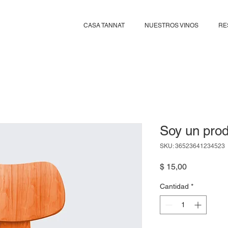
CASA TANNAT
NUESTROS VINOS
RE
Soy un pro
SKU: 36523641234523
Precio
$ 15,00
Cantidad
*